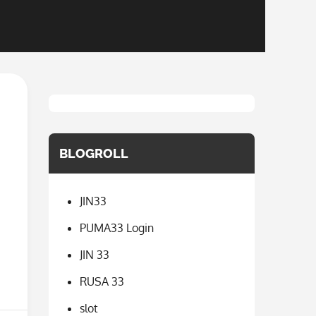
BLOGROLL
JIN33
PUMA33 Login
JIN 33
RUSA 33
slot