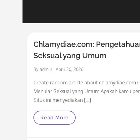
Chlamydiae.com: Pengetahua
Seksual yang Umum
Posted
By
admin
April 30, 2026
on
Create random article about chlamydiae.com
Menular Seksual yang Umum Apakah kamu per
Situs ini menyediakan […]
Chlamydiae.com:
Read More
Pengetahuan
Mendalam
Tentang
Penyakit