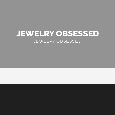
JEWELRY OBSESSED
JEWELRY OBSESSED