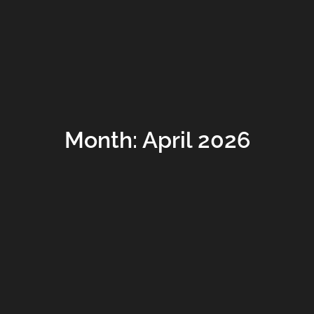
Month:
April 2026