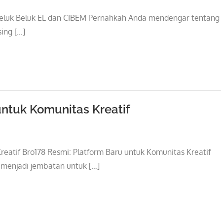
 Seluk Beluk EL dan CIBEM Pernahkah Anda mendengar tentang
ing […]
untuk Komunitas Kreatif
reatif Bro178 Resmi: Platform Baru untuk Komunitas Kreatif
l menjadi jembatan untuk […]