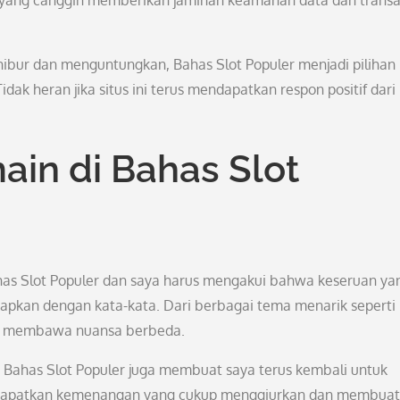
 yang canggih memberikan jaminan keamanan data dan transa
ur dan menguntungkan, Bahas Slot Populer menjadi pilihan
idak heran jika situs ini terus mendapatkan respon positif dari
in di Bahas Slot
has Slot Populer dan saya harus mengakui bahwa keseruan ya
gkapkan dengan kata-kata. Dari berbagai tema menarik seperti
lot membawa nuansa berbeda.
an Bahas Slot Populer juga membuat saya terus kembali untuk
ndapatkan kemenangan yang cukup menggiurkan dan membuat