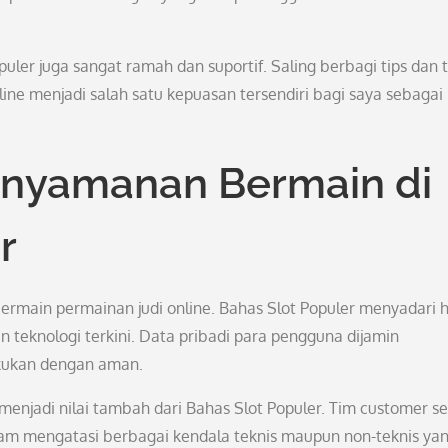
ler juga sangat ramah dan suportif. Saling berbagi tips dan t
ne menjadi salah satu kepuasan tersendiri bagi saya sebagai
nyamanan Bermain di
r
ermain permainan judi online. Bahas Slot Populer menyadari ha
teknologi terkini. Data pribadi para pengguna dijamin
lakukan dengan aman.
 menjadi nilai tambah dari Bahas Slot Populer. Tim customer se
am mengatasi berbagai kendala teknis maupun non-teknis ya