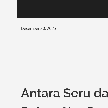
Posted
December 20, 2025
on
Antara Seru d