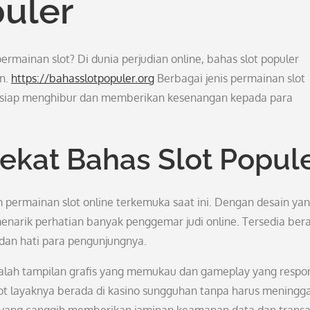
puler
rmainan slot? Di dunia perjudian online, bahas slot populer
an.
https://bahasslotpopuler.org
Berbagai jenis permainan slot
siap menghibur dan memberikan kesenangan kepada para
ekat Bahas Slot Popul
 permainan slot online terkemuka saat ini. Dengan desain ya
il menarik perhatian banyak penggemar judi online. Tersedia be
dan hati para pengunjungnya.
dalah tampilan grafis yang memukau dan gameplay yang respon
ot layaknya berada di kasino sungguhan tanpa harus meningg