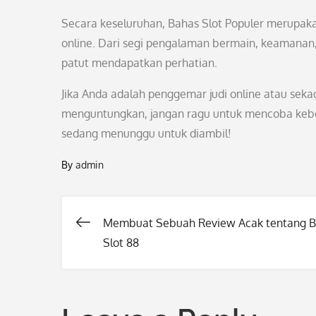
Secara keseluruhan, Bahas Slot Populer merupaka
online. Dari segi pengalaman bermain, keamanan, 
patut mendapatkan perhatian.
Jika Anda adalah penggemar judi online atau seka
menguntungkan, jangan ragu untuk mencoba keber
sedang menunggu untuk diambil!
By
admin
Membuat Sebuah Review Acak tentang 
Post
Slot 88
navigation