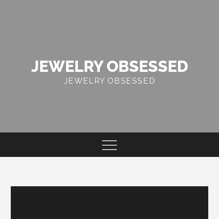
Skip
to
content
JEWELRY OBSESSED
JEWELRY OBSESSED