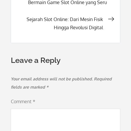
Bermain Game Slot Online yang Seru
navigation
Sejarah Slot Online: Dari Mesin Fisik
Hingga Revolusi Digital
Leave a Reply
Your email address will not be published.
Required
fields are marked
*
Comment
*