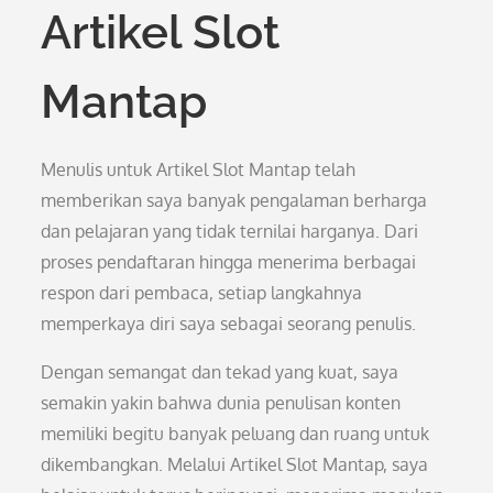
Artikel Slot
Mantap
Menulis untuk Artikel Slot Mantap telah
memberikan saya banyak pengalaman berharga
dan pelajaran yang tidak ternilai harganya. Dari
proses pendaftaran hingga menerima berbagai
respon dari pembaca, setiap langkahnya
memperkaya diri saya sebagai seorang penulis.
Dengan semangat dan tekad yang kuat, saya
semakin yakin bahwa dunia penulisan konten
memiliki begitu banyak peluang dan ruang untuk
dikembangkan. Melalui Artikel Slot Mantap, saya