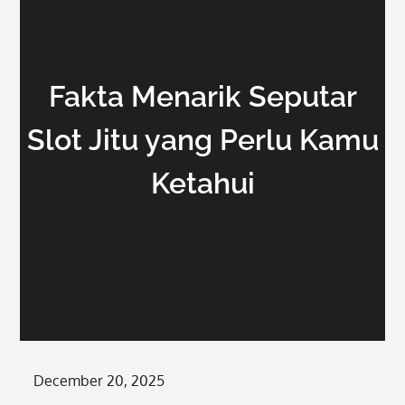
Fakta Menarik Seputar
Slot Jitu yang Perlu Kamu
Ketahui
Posted
December 20, 2025