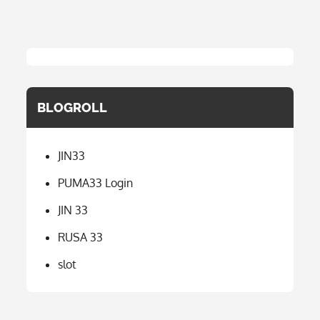
BLOGROLL
JIN33
PUMA33 Login
JIN 33
RUSA 33
slot