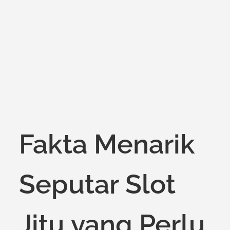
on
Fakta Menarik
Seputar Slot
Jitu yang Perlu