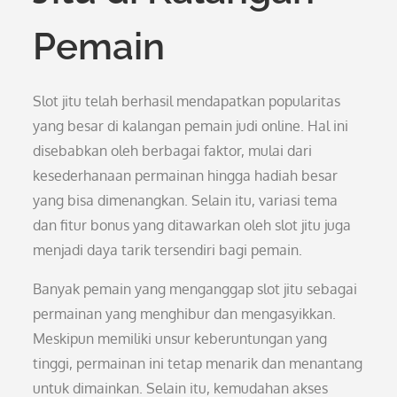
Pemain
Slot jitu telah berhasil mendapatkan popularitas
yang besar di kalangan pemain judi online. Hal ini
disebabkan oleh berbagai faktor, mulai dari
kesederhanaan permainan hingga hadiah besar
yang bisa dimenangkan. Selain itu, variasi tema
dan fitur bonus yang ditawarkan oleh slot jitu juga
menjadi daya tarik tersendiri bagi pemain.
Banyak pemain yang menganggap slot jitu sebagai
permainan yang menghibur dan mengasyikkan.
Meskipun memiliki unsur keberuntungan yang
tinggi, permainan ini tetap menarik dan menantang
untuk dimainkan. Selain itu, kemudahan akses