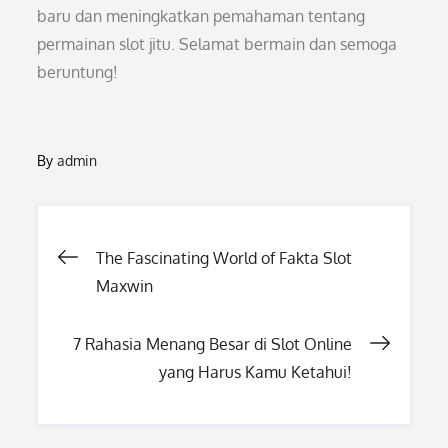
baru dan meningkatkan pemahaman tentang
permainan slot jitu. Selamat bermain dan semoga
beruntung!
By
admin
Post
The Fascinating World of Fakta Slot
Maxwin
navigation
7 Rahasia Menang Besar di Slot Online
yang Harus Kamu Ketahui!