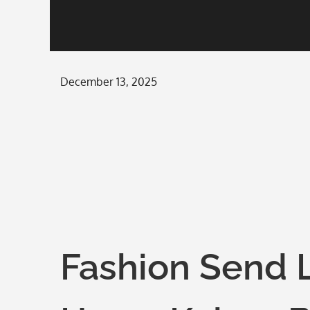
Posted
December 13, 2025
on
Fashion Send 