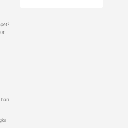
mpet?
ut.
 hari
ngka