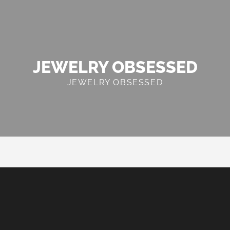
JEWELRY OBSESSED
JEWELRY OBSESSED