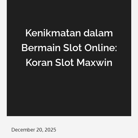
Kenikmatan dalam
Bermain Slot Online:
Koran Slot Maxwin
Posted
December 20, 2025