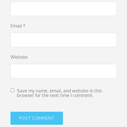
Email
*
Website
Save my name, email, and website in this
browser for the next time I comment.