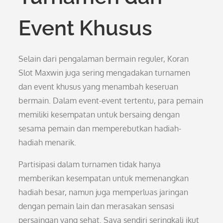
Event Khusus
Selain dari pengalaman bermain reguler, Koran
Slot Maxwin juga sering mengadakan turnamen
dan event khusus yang menambah keseruan
bermain. Dalam event-event tertentu, para pemain
memiliki kesempatan untuk bersaing dengan
sesama pemain dan memperebutkan hadiah-
hadiah menarik.
Partisipasi dalam turnamen tidak hanya
memberikan kesempatan untuk memenangkan
hadiah besar, namun juga memperluas jaringan
dengan pemain lain dan merasakan sensasi
persaingan yang sehat. Saya sendiri seringkali ikut