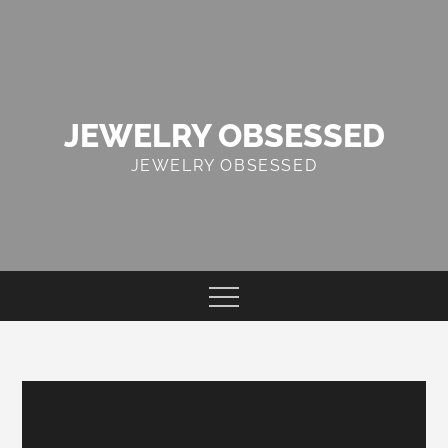
Skip
to
content
JEWELRY OBSESSED
JEWELRY OBSESSED