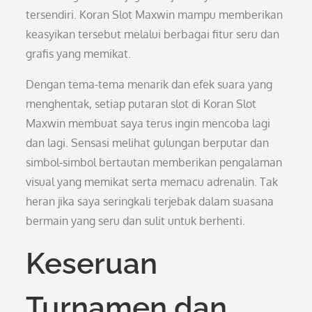
tersendiri. Koran Slot Maxwin mampu memberikan
keasyikan tersebut melalui berbagai fitur seru dan
grafis yang memikat.
Dengan tema-tema menarik dan efek suara yang
menghentak, setiap putaran slot di Koran Slot
Maxwin membuat saya terus ingin mencoba lagi
dan lagi. Sensasi melihat gulungan berputar dan
simbol-simbol bertautan memberikan pengalaman
visual yang memikat serta memacu adrenalin. Tak
heran jika saya seringkali terjebak dalam suasana
bermain yang seru dan sulit untuk berhenti.
Keseruan
Turnamen dan