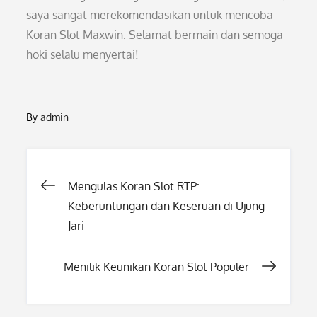
saya sangat merekomendasikan untuk mencoba
Koran Slot Maxwin. Selamat bermain dan semoga
hoki selalu menyertai!
By
admin
Post
Mengulas Koran Slot RTP:
Keberuntungan dan Keseruan di Ujung
navigation
Jari
Menilik Keunikan Koran Slot Populer