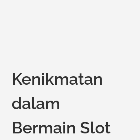
on
Kenikmatan
dalam
Bermain Slot