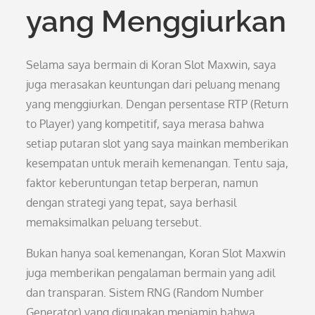
yang Menggiurkan
Selama saya bermain di Koran Slot Maxwin, saya
juga merasakan keuntungan dari peluang menang
yang menggiurkan. Dengan persentase RTP (Return
to Player) yang kompetitif, saya merasa bahwa
setiap putaran slot yang saya mainkan memberikan
kesempatan untuk meraih kemenangan. Tentu saja,
faktor keberuntungan tetap berperan, namun
dengan strategi yang tepat, saya berhasil
memaksimalkan peluang tersebut.
Bukan hanya soal kemenangan, Koran Slot Maxwin
juga memberikan pengalaman bermain yang adil
dan transparan. Sistem RNG (Random Number
Generator) yang digunakan menjamin bahwa