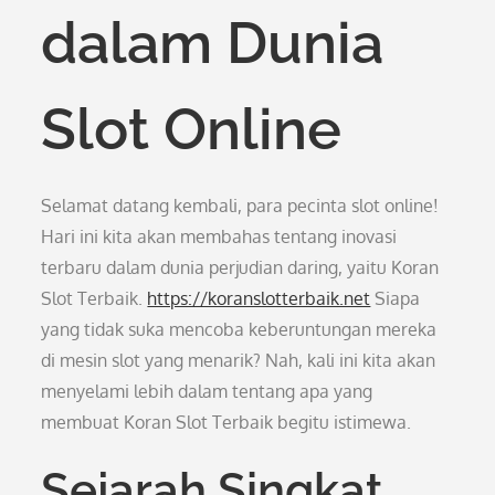
dalam Dunia
Slot Online
Selamat datang kembali, para pecinta slot online!
Hari ini kita akan membahas tentang inovasi
terbaru dalam dunia perjudian daring, yaitu Koran
Slot Terbaik.
https://koranslotterbaik.net
Siapa
yang tidak suka mencoba keberuntungan mereka
di mesin slot yang menarik? Nah, kali ini kita akan
menyelami lebih dalam tentang apa yang
membuat Koran Slot Terbaik begitu istimewa.
Sejarah Singkat