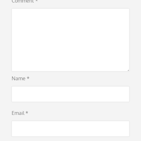
Comment
*
Name
*
Email
*