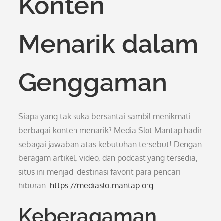
Konten
Menarik dalam
Genggaman
Siapa yang tak suka bersantai sambil menikmati
berbagai konten menarik? Media Slot Mantap hadir
sebagai jawaban atas kebutuhan tersebut! Dengan
beragam artikel, video, dan podcast yang tersedia,
situs ini menjadi destinasi favorit para pencari
hiburan.
https://mediaslotmantap.org
Keberagaman