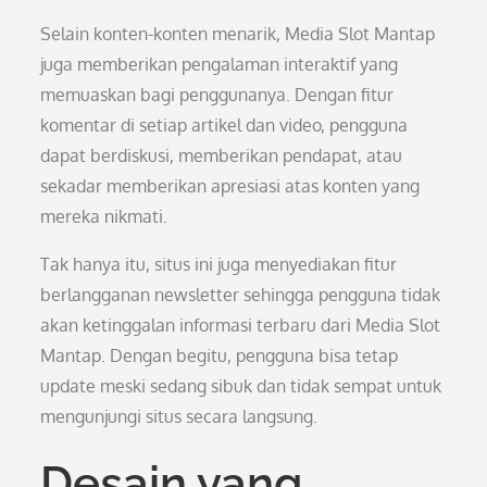
Selain konten-konten menarik, Media Slot Mantap
juga memberikan pengalaman interaktif yang
memuaskan bagi penggunanya. Dengan fitur
komentar di setiap artikel dan video, pengguna
dapat berdiskusi, memberikan pendapat, atau
sekadar memberikan apresiasi atas konten yang
mereka nikmati.
Tak hanya itu, situs ini juga menyediakan fitur
berlangganan newsletter sehingga pengguna tidak
akan ketinggalan informasi terbaru dari Media Slot
Mantap. Dengan begitu, pengguna bisa tetap
update meski sedang sibuk dan tidak sempat untuk
mengunjungi situs secara langsung.
Desain yang