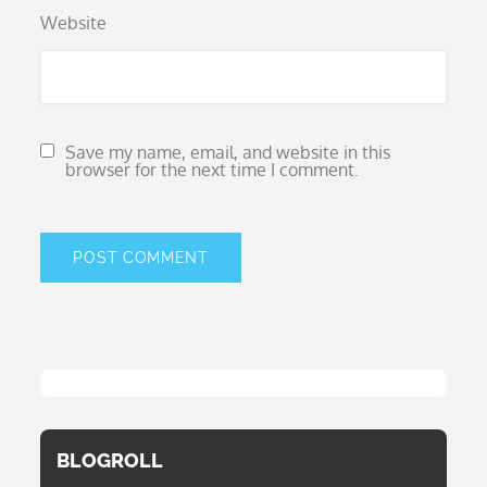
Website
Save my name, email, and website in this
browser for the next time I comment.
BLOGROLL