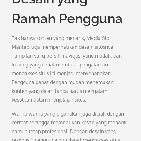
Ramah Pengguna
Tak hanya konten yang menarik, Media Slot
Mantap juga memperhatikan desain situsnya.
Tampilan yang bersih, navigasi yang mudah, dan
loading yang cepat membuat pengalaman
mengakses situs ini menjadi menyenangkan.
Pengguna dapat dengan mudah menemukan
konten yang dicari tanpa harus mengalami
kesulitan dalam menjelajah situs.
Warna-warna yang digunakan juga dipilih dengan
cermat sehingga memberikan kesan yang menarik
namun tetap profesional. Dengan desain yang
responsif, pengguna pun dapat mengakses situs