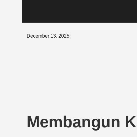
Posted
December 13, 2025
on
Membangun Ke