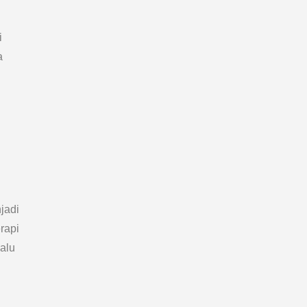
i
a
jadi
rapi
alu