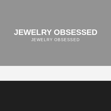
JEWELRY OBSESSED
JEWELRY OBSESSED