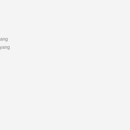
rang
 yang
,