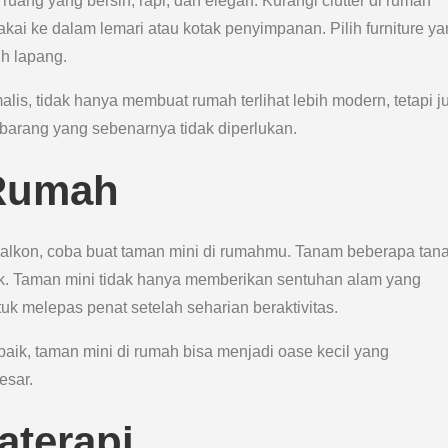
uang yang bersih, rapi, dan elegan. Kurangi clutter di rumah
ai ke dalam lemari atau kotak penyimpanan. Pilih furniture y
ih lapang.
s, tidak hanya membuat rumah terlihat lebih modern, tetapi j
arang yang sebenarnya tidak diperlukan.
 Rumah
 balkon, coba buat taman mini di rumahmu. Tanam beberapa ta
ik. Taman mini tidak hanya memberikan sentuhan alam yang
uk melepas penat setelah seharian beraktivitas.
ik, taman mini di rumah bisa menjadi oase kecil yang
esar.
aterapi