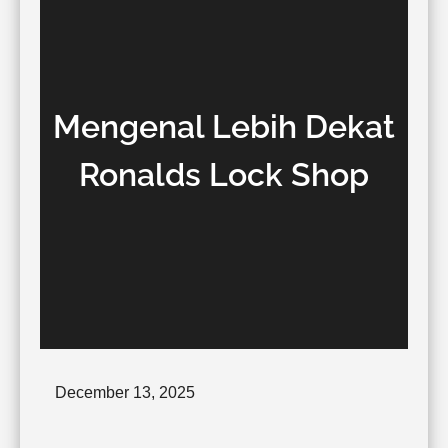
Mengenal Lebih Dekat
Ronalds Lock Shop
Posted
December 13, 2025
on