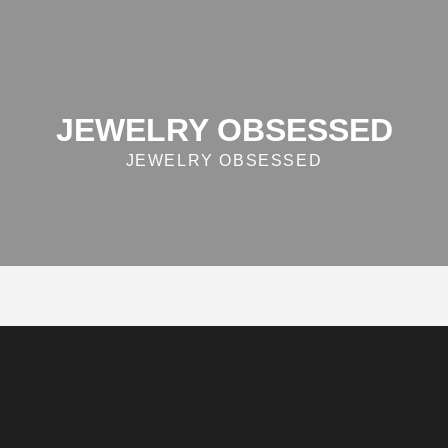
JEWELRY OBSESSED
JEWELRY OBSESSED