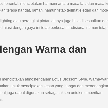
if oriental, menciptakan harmoni antara masa lalu dan masa ki
an terasa hangat, ramah, namun tetap terlihat elegan dan mod
ighting atau perangkat pintar lainnya juga bisa disesuaikan d
ihiasi dengan gaya ini tetap berkesan tradisional namun tetap
dengan Warna dan
m menciptakan atmosfer dalam Lotus Blossom Style. Warna-wa
digunakan untuk menciptakan kesan yang hangat dan menenangka
 teal juga dapat digunakan sebagai aksen untuk memberikan
i.