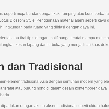
, seperti meja bundar dengan kaki ramping atau kursi berbah
m Lotus Blossom Style. Penggunaan material alami seperti kayu 
lingkungan pada ruang yang dihiasi dengan gaya ini.
riental atau tirai tipis dengan motif bunga teratai mampu menci
angkan kesan lapang dan terbuka yang menjadi ciri khas deko
 dan Tradisional
men-elemen tradisional Asia dengan sentuhan modern yang el
a teratai atau burung hong di dalam desain kontemporer, gaya
rbeda.
dipadukan dengan aksen-aksen tradisional seperti ukiran halus