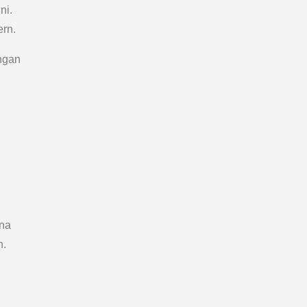
ni.
ern.
engan
rna
n.