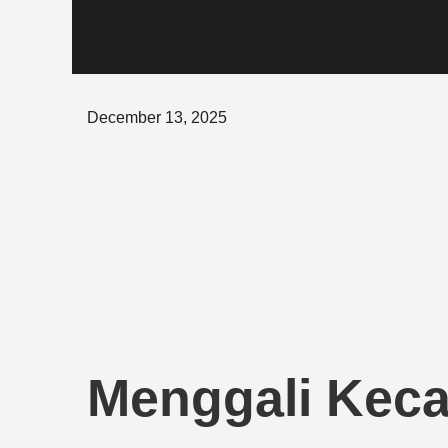
Posted
December 13, 2025
on
Menggali Keca