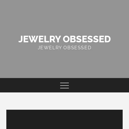
Skip
to
content
JEWELRY OBSESSED
JEWELRY OBSESSED