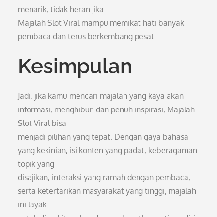
menarik, tidak heran jika
Majalah Slot Viral mampu memikat hati banyak
pembaca dan terus berkembang pesat.
Kesimpulan
Jadi, jika kamu mencari majalah yang kaya akan
informasi, menghibur, dan penuh inspirasi, Majalah
Slot Viral bisa
menjadi pilihan yang tepat. Dengan gaya bahasa
yang kekinian, isi konten yang padat, keberagaman
topik yang
disajikan, interaksi yang ramah dengan pembaca,
serta ketertarikan masyarakat yang tinggi, majalah
ini layak