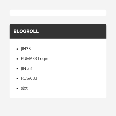
BLOGROLL
JIN33
PUMA33 Login
JIN 33
RUSA 33
slot