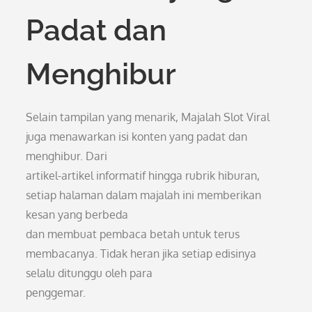
Padat dan
Menghibur
Selain tampilan yang menarik, Majalah Slot Viral
juga menawarkan isi konten yang padat dan
menghibur. Dari
artikel-artikel informatif hingga rubrik hiburan,
setiap halaman dalam majalah ini memberikan
kesan yang berbeda
dan membuat pembaca betah untuk terus
membacanya. Tidak heran jika setiap edisinya
selalu ditunggu oleh para
penggemar.