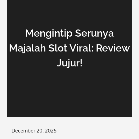
Mengintip Serunya
Majalah Slot Viral: Review
Jujur!
Posted
December 20, 2025