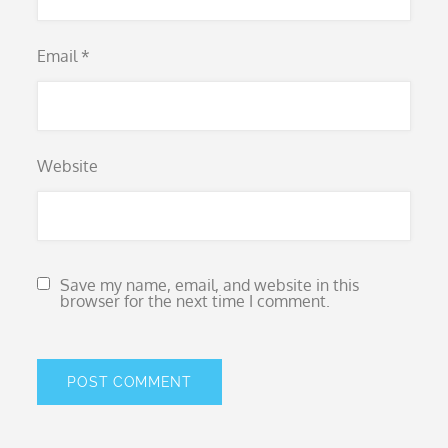
Email
*
Website
Save my name, email, and website in this
browser for the next time I comment.