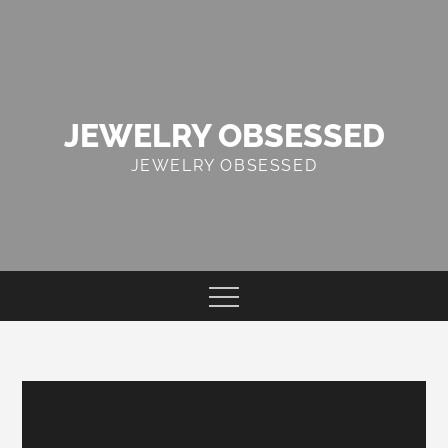
Skip
to
content
JEWELRY OBSESSED
JEWELRY OBSESSED