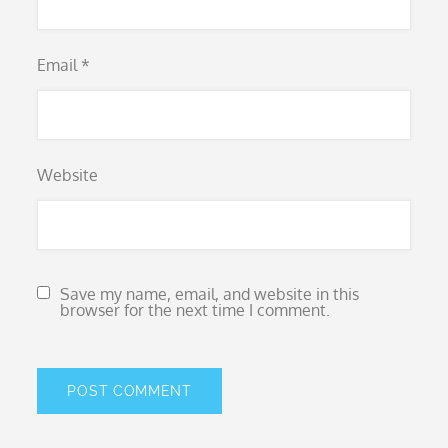
Email
*
Website
Save my name, email, and website in this
browser for the next time I comment.