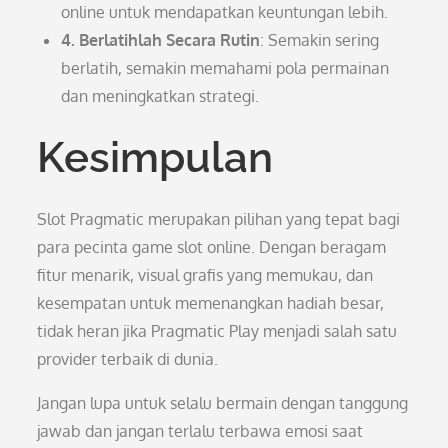
online untuk mendapatkan keuntungan lebih.
4. Berlatihlah Secara Rutin
: Semakin sering
berlatih, semakin memahami pola permainan
dan meningkatkan strategi.
Kesimpulan
Slot Pragmatic merupakan pilihan yang tepat bagi
para pecinta game slot online. Dengan beragam
fitur menarik, visual grafis yang memukau, dan
kesempatan untuk memenangkan hadiah besar,
tidak heran jika Pragmatic Play menjadi salah satu
provider terbaik di dunia.
Jangan lupa untuk selalu bermain dengan tanggung
jawab dan jangan terlalu terbawa emosi saat