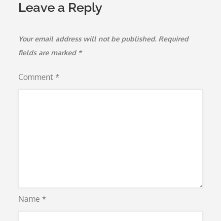
Leave a Reply
Your email address will not be published.
Required
fields are marked
*
Comment
*
Name
*