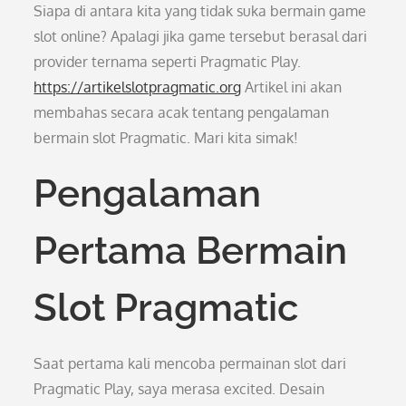
Siapa di antara kita yang tidak suka bermain game
slot online? Apalagi jika game tersebut berasal dari
provider ternama seperti Pragmatic Play.
https://artikelslotpragmatic.org
Artikel ini akan
membahas secara acak tentang pengalaman
bermain slot Pragmatic. Mari kita simak!
Pengalaman
Pertama Bermain
Slot Pragmatic
Saat pertama kali mencoba permainan slot dari
Pragmatic Play, saya merasa excited. Desain