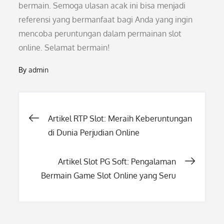
bermain. Semoga ulasan acak ini bisa menjadi
referensi yang bermanfaat bagi Anda yang ingin
mencoba peruntungan dalam permainan slot
online. Selamat bermain!
By
admin
Post
Artikel RTP Slot: Meraih Keberuntungan
di Dunia Perjudian Online
navigation
Artikel Slot PG Soft: Pengalaman
Bermain Game Slot Online yang Seru