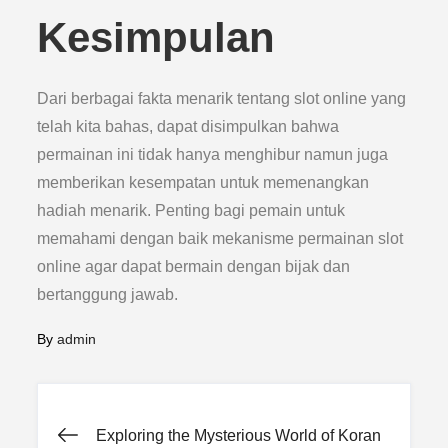
Kesimpulan
Dari berbagai fakta menarik tentang slot online yang
telah kita bahas, dapat disimpulkan bahwa
permainan ini tidak hanya menghibur namun juga
memberikan kesempatan untuk memenangkan
hadiah menarik. Penting bagi pemain untuk
memahami dengan baik mekanisme permainan slot
online agar dapat bermain dengan bijak dan
bertanggung jawab.
By
admin
Post
Exploring the Mysterious World of Koran