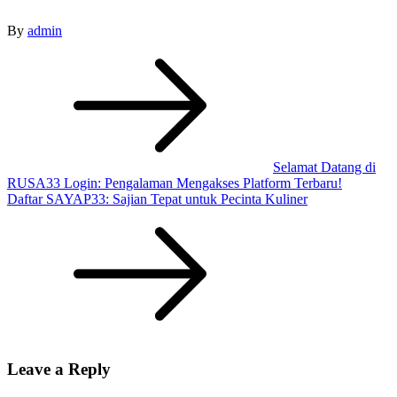
By
admin
Post
navigation
Selamat Datang di
RUSA33 Login: Pengalaman Mengakses Platform Terbaru!
Daftar SAYAP33: Sajian Tepat untuk Pecinta Kuliner
Leave a Reply