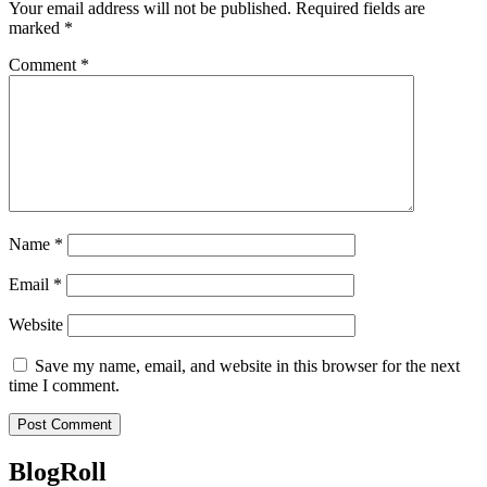
Your email address will not be published.
Required fields are
marked
*
Comment
*
Name
*
Email
*
Website
Save my name, email, and website in this browser for the next
time I comment.
BlogRoll