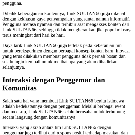
pengguna.
Dibalik keberagaman kontennya, Link SULTAN66 juga dikenal
dengan kekhasan gaya penyampaian yang santai namun informatif.
Pengguna merasa nyaman dan terhibur saat mengakses konten dari
Link SULTAN66, sehingga tidak mengherankan jika popularitasnya
terus meningkat dari hari ke hari.
Daya tarik Link SULTAN66 juga terletak pada keberanian tim
untuk bereksperimen dengan berbagai konsep konten baru. Inovasi
yang terus dilakukan membuat pengguna tidak pernah bosan dan
selalu ingin kembali untuk melihat apa yang akan dihadirkan
selanjutnya.
Interaksi dengan Penggemar dan
Komunitas
Salah satu hal yang membuat Link SULTAN66 begitu istimewa
adalah kedekatannya dengan penggemar. Melalui berbagai event
dan meet-up, Link SULTAN66 selalu berusaha untuk terhubung
secara langsung dengan komunitasnya.
Interaksi yang akrab antara tim Link SULTAN66 dengan
penggemar juga terlihat dari respons positif terhadap masukan dan