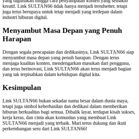
yang digunakan hingga cara penyampaian konten yang semakin
kreatif. Link SULTAN66 tidak hanya menjadi trendsetter, tetapi
juga terus berupaya untuk tetap menjadi yang terdepan dalam
industri hiburan digital.
Menyambut Masa Depan yang Penuh
Harapan
Dengan segala pencapaian dan dedikasinya, Link SULTAN66 siap
menyambut masa depan yang penuh harapan. Dengan terus
menjaga kualitas konten, mendengarkan masukan dari pengguna,
dan terus berinovasi, Link SULTAN66 akan terus menjadi bagian
yang tak terpisahkan dalam kehidupan digital kita.
Kesimpulan
Link SULTAN66 bukan sekadar nama besar dalam dunia maya,
tetapi juga simbol keberhasilan dan dedikasi dalam memberikan
hiburan berkualitas bagi semua. Dibalik layar, terdapat kisah sukses,
kerja keras, dan cinta akan komunitas yang membuat Link
SULTAN66 menjadi yang terbaik. Mari terus dukung dan ikuti
perkembangan seru dari Link SULTAN66!