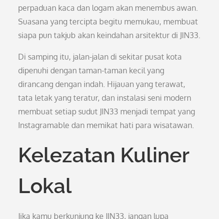
perpaduan kaca dan logam akan menembus awan.
Suasana yang tercipta begitu memukau, membuat
siapa pun takjub akan keindahan arsitektur di JIN33.
Di samping itu, jalan-jalan di sekitar pusat kota
dipenuhi dengan taman-taman kecil yang
dirancang dengan indah. Hijauan yang terawat,
tata letak yang teratur, dan instalasi seni modern
membuat setiap sudut JIN33 menjadi tempat yang
Instagramable dan memikat hati para wisatawan.
Kelezatan Kuliner
Lokal
Jika kamu berkunjung ke JIN33, jangan lupa