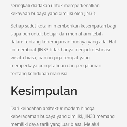
seringkali diadakan untuk memperkenalkan
kekayaan budaya yang dimiliki oleh JIN33.
Setiap sudut kota ini memberikan kesempatan bagi
siapa pun untuk belajar dan memahami lebih
dalam tentang keberagaman budaya yang ada. Hal
ini membuat JIN33 tidak hanya menjadi destinasi
wisata biasa, namun juga tempat yang
memperkaya pengetahuan dan pengalaman
tentang kehidupan manusia.
Kesimpulan
Dari keindahan arsitektur modern hingga
keberagaman budaya yang dimiliki, JIN33 memang
memiliki daya tarik yang luar biasa. Melalui