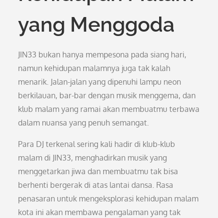
yang Menggoda
JIN33 bukan hanya mempesona pada siang hari,
namun kehidupan malamnya juga tak kalah
menarik. Jalan-jalan yang dipenuhi lampu neon
berkilauan, bar-bar dengan musik menggema, dan
klub malam yang ramai akan membuatmu terbawa
dalam nuansa yang penuh semangat.
Para DJ terkenal sering kali hadir di klub-klub
malam di JIN33, menghadirkan musik yang
menggetarkan jiwa dan membuatmu tak bisa
berhenti bergerak di atas lantai dansa. Rasa
penasaran untuk mengeksplorasi kehidupan malam
kota ini akan membawa pengalaman yang tak