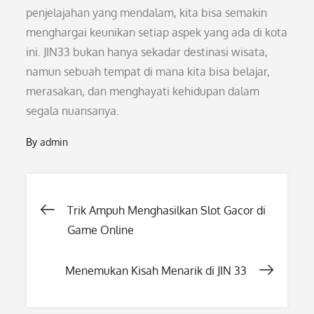
penjelajahan yang mendalam, kita bisa semakin
menghargai keunikan setiap aspek yang ada di kota
ini. JIN33 bukan hanya sekadar destinasi wisata,
namun sebuah tempat di mana kita bisa belajar,
merasakan, dan menghayati kehidupan dalam
segala nuansanya.
By
admin
Post
Trik Ampuh Menghasilkan Slot Gacor di
Game Online
navigation
Menemukan Kisah Menarik di JIN 33