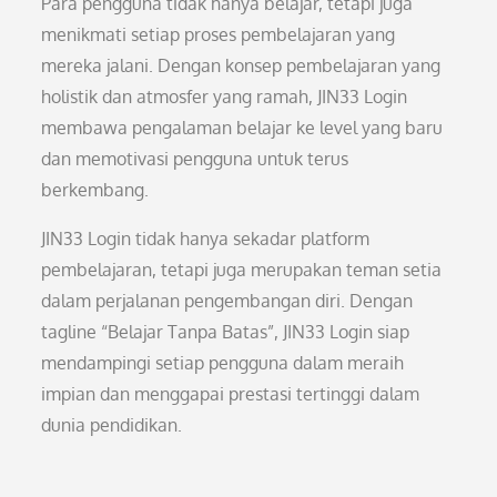
Para pengguna tidak hanya belajar, tetapi juga
menikmati setiap proses pembelajaran yang
mereka jalani. Dengan konsep pembelajaran yang
holistik dan atmosfer yang ramah, JIN33 Login
membawa pengalaman belajar ke level yang baru
dan memotivasi pengguna untuk terus
berkembang.
JIN33 Login tidak hanya sekadar platform
pembelajaran, tetapi juga merupakan teman setia
dalam perjalanan pengembangan diri. Dengan
tagline “Belajar Tanpa Batas”, JIN33 Login siap
mendampingi setiap pengguna dalam meraih
impian dan menggapai prestasi tertinggi dalam
dunia pendidikan.