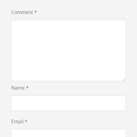
Comment
*
Name
*
Email
*