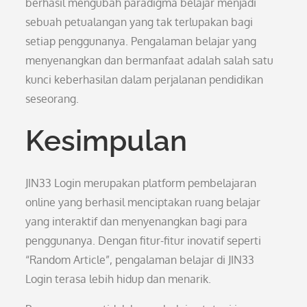
berhasil mengubah paradigma belajar menjadi
sebuah petualangan yang tak terlupakan bagi
setiap penggunanya. Pengalaman belajar yang
menyenangkan dan bermanfaat adalah salah satu
kunci keberhasilan dalam perjalanan pendidikan
seseorang.
Kesimpulan
JIN33 Login merupakan platform pembelajaran
online yang berhasil menciptakan ruang belajar
yang interaktif dan menyenangkan bagi para
penggunanya. Dengan fitur-fitur inovatif seperti
“Random Article”, pengalaman belajar di JIN33
Login terasa lebih hidup dan menarik.