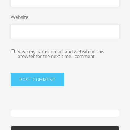
Website
Save my name, email, and website in this
browser for the next time I comment.