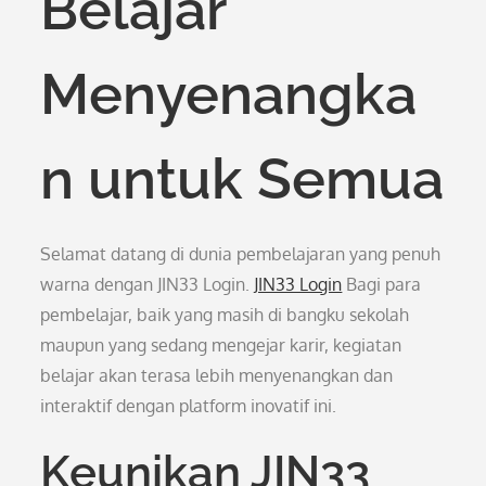
Belajar
Menyenangka
n untuk Semua
Selamat datang di dunia pembelajaran yang penuh
warna dengan JIN33 Login.
JIN33 Login
Bagi para
pembelajar, baik yang masih di bangku sekolah
maupun yang sedang mengejar karir, kegiatan
belajar akan terasa lebih menyenangkan dan
interaktif dengan platform inovatif ini.
Keunikan JIN33