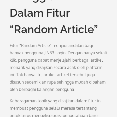
Dalam Fitur
“Random Article”
Fitur “Random Article” menjadi andalan bagi
banyak pengguna JIN33 Login. Dengan hanya sekali
klik, pengguna dapat menjelajahi berbagai artikel
menarik yang disajikan secara acak oleh platform
ini. Tak hanya itu, artikel-artikel tersebut juga
disusun sedemikian rupa sehingga mudah dipahami
oleh berbagai kalangan pengguna.
Keberagaman topik yang disajikan dalam fitur ini
membuat pengguna selalu merasa tertantang
untuk terus mengeksplorasi pengetahuan baru.