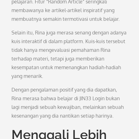
pelajaran. Fitur “Random Article” seringkali
membawanya ke artikel-artikel inspiratif yang
membuatnya semakin termotivasi untuk belajar.
Selain itu, Rina juga merasa senang dengan adanya
kuis interaktif di dalam platform. Kuis-kuis tersebut
tidak hanya mengevaluasi pemahaman Rina
terhadap materi, tetapi juga memberikan
kesempatan untuk memenangkan hadiah-hadiah
yang menarik.
Dengan pengalaman positif yang dia dapatkan,
Rina merasa bahwa belajar di JIN33 Login bukan
lagi menjadi sebuah kewajiban, melainkan sebuah
kesenangan yang dia nantikan setiap harinya.
Menggali Lebih