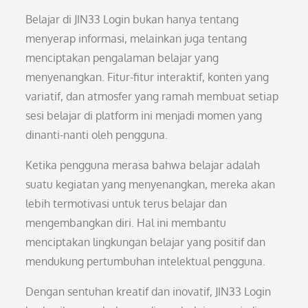
Belajar di JIN33 Login bukan hanya tentang
menyerap informasi, melainkan juga tentang
menciptakan pengalaman belajar yang
menyenangkan. Fitur-fitur interaktif, konten yang
variatif, dan atmosfer yang ramah membuat setiap
sesi belajar di platform ini menjadi momen yang
dinanti-nanti oleh pengguna.
Ketika pengguna merasa bahwa belajar adalah
suatu kegiatan yang menyenangkan, mereka akan
lebih termotivasi untuk terus belajar dan
mengembangkan diri. Hal ini membantu
menciptakan lingkungan belajar yang positif dan
mendukung pertumbuhan intelektual pengguna.
Dengan sentuhan kreatif dan inovatif, JIN33 Login