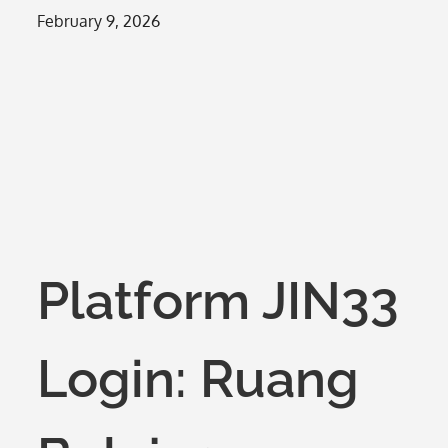
Posted
February 9, 2026
on
Platform JIN33
Login: Ruang