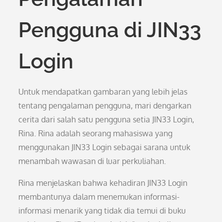
Pengguna di JIN33
Login
Untuk mendapatkan gambaran yang lebih jelas
tentang pengalaman pengguna, mari dengarkan
cerita dari salah satu pengguna setia JIN33 Login,
Rina. Rina adalah seorang mahasiswa yang
menggunakan JIN33 Login sebagai sarana untuk
menambah wawasan di luar perkuliahan.
Rina menjelaskan bahwa kehadiran JIN33 Login
membantunya dalam menemukan informasi-
informasi menarik yang tidak dia temui di buku