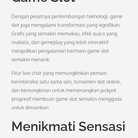
Dengan pesatnya perkembangan teknologi, game
slot juga mengalami transformasi yang signifikan.
Grafis yang semakin memukau, efek suara yang
realistis, dan gameplay yang lebih interaktif
menjadikan pengalaman bermain game slot
semakin menarik.
Fitur live chat yang memungkinkan pemain
berinteraksi satu sama lain, turnamen slot online,
dan kemungkinan untuk memenangkan jackpot
progresif membuat game slot semakin menggoda
untuk dimainkan.
Menikmati Sensasi