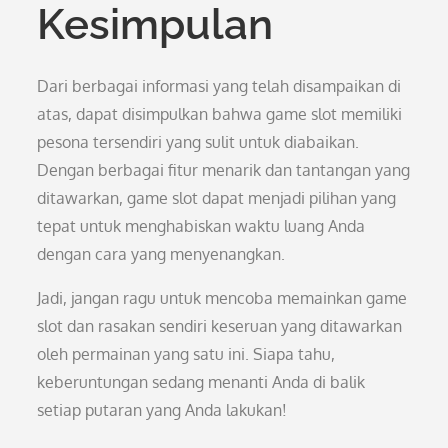
Kesimpulan
Dari berbagai informasi yang telah disampaikan di
atas, dapat disimpulkan bahwa game slot memiliki
pesona tersendiri yang sulit untuk diabaikan.
Dengan berbagai fitur menarik dan tantangan yang
ditawarkan, game slot dapat menjadi pilihan yang
tepat untuk menghabiskan waktu luang Anda
dengan cara yang menyenangkan.
Jadi, jangan ragu untuk mencoba memainkan game
slot dan rasakan sendiri keseruan yang ditawarkan
oleh permainan yang satu ini. Siapa tahu,
keberuntungan sedang menanti Anda di balik
setiap putaran yang Anda lakukan!