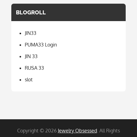
BLOGROLL
JIN33
PUMA33 Login
JIN 33
RUSA 33
slot
Copyright © 2026
Jewelry Obsessed
. All Rights