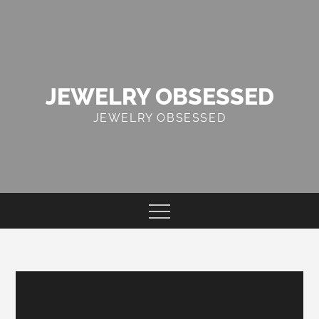
Skip
to
content
JEWELRY OBSESSED
JEWELRY OBSESSED