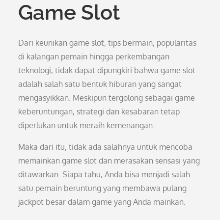
Game Slot
Dari keunikan game slot, tips bermain, popularitas
di kalangan pemain hingga perkembangan
teknologi, tidak dapat dipungkiri bahwa game slot
adalah salah satu bentuk hiburan yang sangat
mengasyikkan. Meskipun tergolong sebagai game
keberuntungan, strategi dan kesabaran tetap
diperlukan untuk meraih kemenangan.
Maka dari itu, tidak ada salahnya untuk mencoba
memainkan game slot dan merasakan sensasi yang
ditawarkan. Siapa tahu, Anda bisa menjadi salah
satu pemain beruntung yang membawa pulang
jackpot besar dalam game yang Anda mainkan.