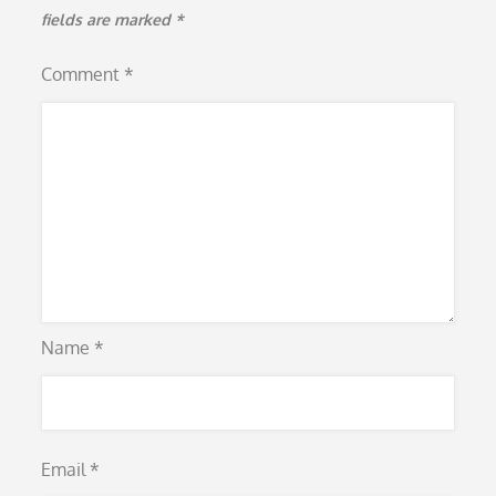
fields are marked
*
Comment
*
Name
*
Email
*