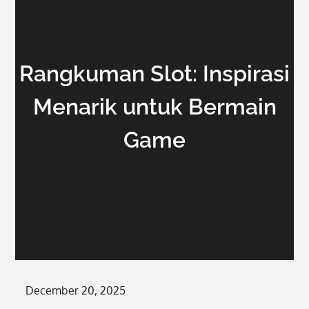
Rangkuman Slot: Inspirasi
Menarik untuk Bermain
Game
Posted
December 20, 2025