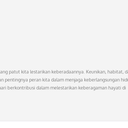
g patut kita lestarikan keberadaannya. Keunikan, habitat, 
n pentingnya peran kita dalam menjaga keberlangsungan hid
 mari berkontribusi dalam melestarikan keberagaman hayati di