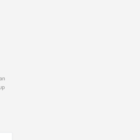
dan
up