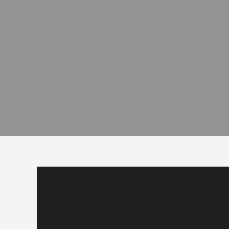
Skip
to
content