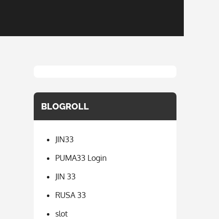
BLOGROLL
JIN33
PUMA33 Login
JIN 33
RUSA 33
slot