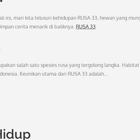
li ini, mari kita telusuri kehidupan RUSA 33, hewan yang mun
impan cerita menarik di baliknya.
RUSA 33
3
pakan salah satu spesies rusa yang tergolong langka. Habitat
Indonesia. Keunikan utama dari RUSA 33 adalah…
Hidup