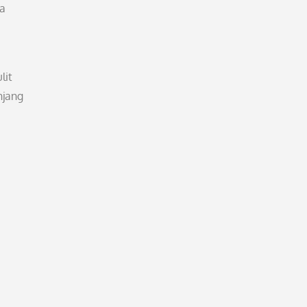
a
lit
njang