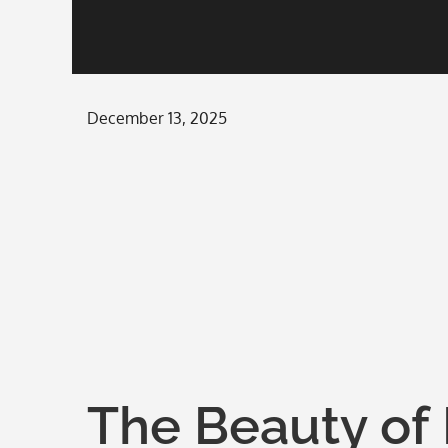
Posted
December 13, 2025
on
The Beauty of