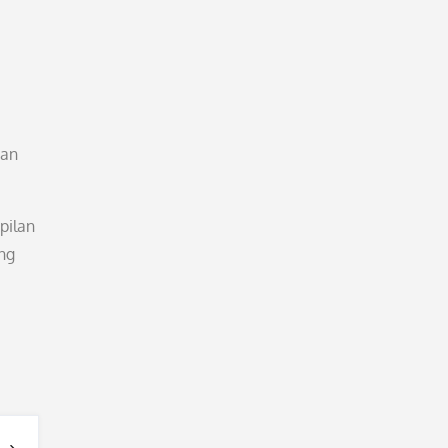
gan
pilan
ng