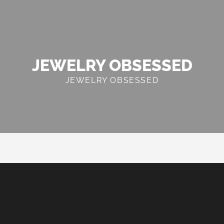
JEWELRY OBSESSED
JEWELRY OBSESSED