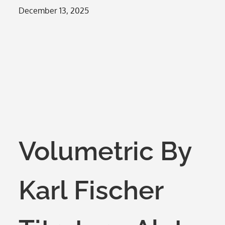
Posted
December 13, 2025
on
Volumetric By
Karl Fischer