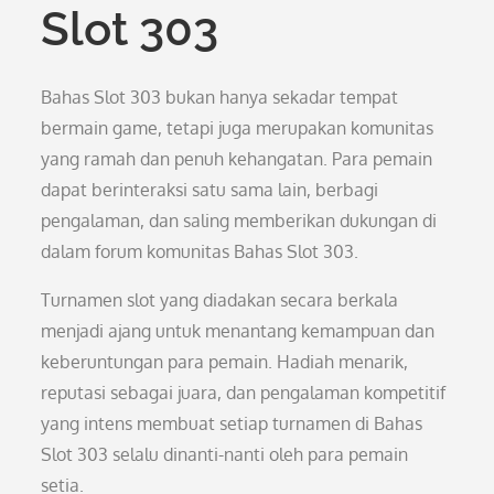
Slot 303
Bahas Slot 303 bukan hanya sekadar tempat
bermain game, tetapi juga merupakan komunitas
yang ramah dan penuh kehangatan. Para pemain
dapat berinteraksi satu sama lain, berbagi
pengalaman, dan saling memberikan dukungan di
dalam forum komunitas Bahas Slot 303.
Turnamen slot yang diadakan secara berkala
menjadi ajang untuk menantang kemampuan dan
keberuntungan para pemain. Hadiah menarik,
reputasi sebagai juara, dan pengalaman kompetitif
yang intens membuat setiap turnamen di Bahas
Slot 303 selalu dinanti-nanti oleh para pemain
setia.