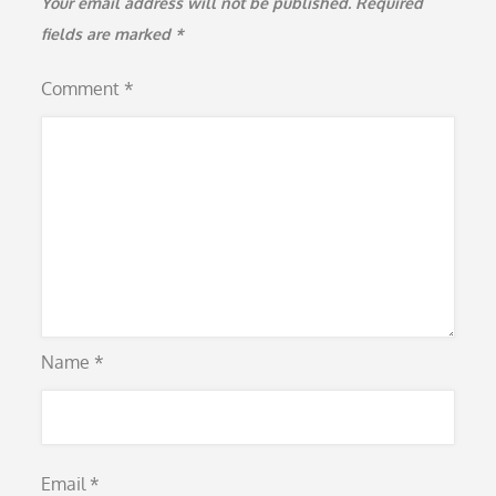
Your email address will not be published.
Required
fields are marked
*
Comment
*
Name
*
Email
*