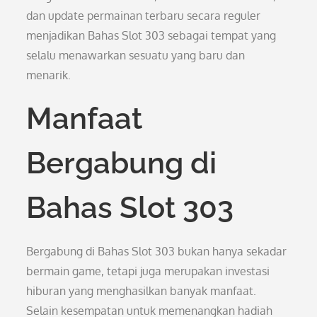
dan update permainan terbaru secara reguler
menjadikan Bahas Slot 303 sebagai tempat yang
selalu menawarkan sesuatu yang baru dan
menarik.
Manfaat
Bergabung di
Bahas Slot 303
Bergabung di Bahas Slot 303 bukan hanya sekadar
bermain game, tetapi juga merupakan investasi
hiburan yang menghasilkan banyak manfaat.
Selain kesempatan untuk memenangkan hadiah