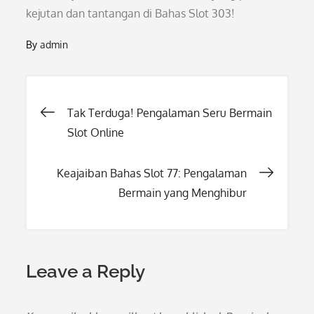
kejutan dan tantangan di Bahas Slot 303!
By
admin
Post
Tak Terduga! Pengalaman Seru Bermain
Slot Online
navigation
Keajaiban Bahas Slot 77: Pengalaman
Bermain yang Menghibur
Leave a Reply