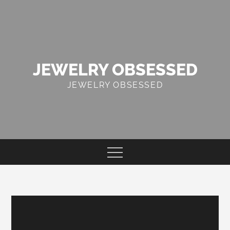
Skip
to
content
JEWELRY OBSESSED
JEWELRY OBSESSED