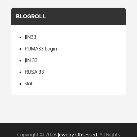
BLOGROLL
JIN33
PUMA33 Login
JIN 33
RUSA 33
slot
Copyright © 2026
Jewelry Obsessed
. All Rights