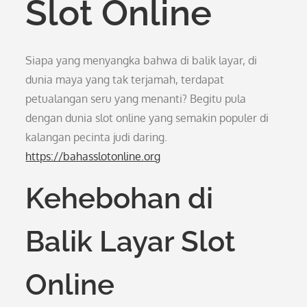
Slot Online
Siapa yang menyangka bahwa di balik layar, di
dunia maya yang tak terjamah, terdapat
petualangan seru yang menanti? Begitu pula
dengan dunia slot online yang semakin populer di
kalangan pecinta judi daring.
https://bahasslotonline.org
Kehebohan di
Balik Layar Slot
Online