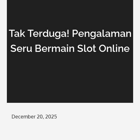
Tak Terduga! Pengalaman
Seru Bermain Slot Online
Posted
December 20, 2025
on