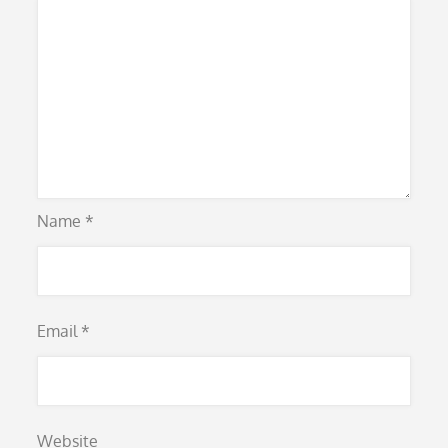
Name
*
Email
*
Website