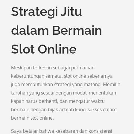
Strategi Jitu
dalam Bermain
Slot Online
Meskipun terkesan sebagai permainan
keberuntungan semata, slot online sebenarnya
juga membutuhkan strategi yang matang. Memilih
taruhan yang sesuai dengan modal, menentukan
kapan harus berhenti, dan mengatur waktu
bermain dengan bijak adalah kunci sukses dalam
bermain slot online.
Saya belajar bahwa kesabaran dan konsistensi