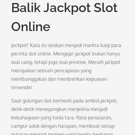
Balik Jackpot Slot
Online
Jackpot! Kata itu seakan menjadi mantra bagi para
pecinta slot online. Mengejar jackpot bukan hanya
soal uang, tetapi juga soal prestise. Meraih jackpot
merupakan sebuah pencapaian yang
membanggakan dan memberikan kepuasan
tersendiri.
Saat gulungan slot berhenti pada simbol jackpot,
detik-detik menegangkan menjelma menjadi
kebahagiaan yang tiada tara. Rasa penasaran,
campur aduk dengan harapan, membuat setiap
putaran menjadi momen yang begitu berharga.