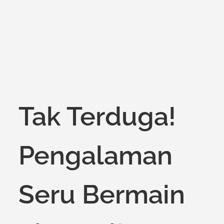
Tak Terduga!
Pengalaman
Seru Bermain