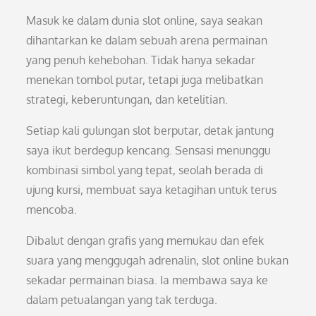
Masuk ke dalam dunia slot online, saya seakan
dihantarkan ke dalam sebuah arena permainan
yang penuh kehebohan. Tidak hanya sekadar
menekan tombol putar, tetapi juga melibatkan
strategi, keberuntungan, dan ketelitian.
Setiap kali gulungan slot berputar, detak jantung
saya ikut berdegup kencang. Sensasi menunggu
kombinasi simbol yang tepat, seolah berada di
ujung kursi, membuat saya ketagihan untuk terus
mencoba.
Dibalut dengan grafis yang memukau dan efek
suara yang menggugah adrenalin, slot online bukan
sekadar permainan biasa. Ia membawa saya ke
dalam petualangan yang tak terduga.