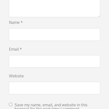
Name
*
Email
*
Website
Save my name, email, and website in this
browser for the next time I comment.