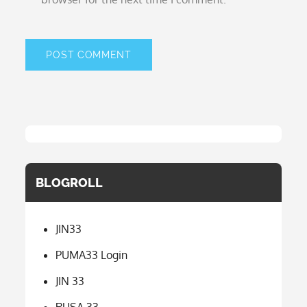
BLOGROLL
JIN33
PUMA33 Login
JIN 33