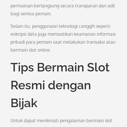
permainan berlangsung secara transparan dan adil
bagi semua pemain.
Selain itu, penggunaan teknologi canggih seperti
enkripsi data juga memastikan keamanan informasi
pribadi para pemain saat melakukan transaksi atau
bermain slot online.
Tips Bermain Slot
Resmi dengan
Bijak
Untuk dapat menikmati pengalaman bermain slot