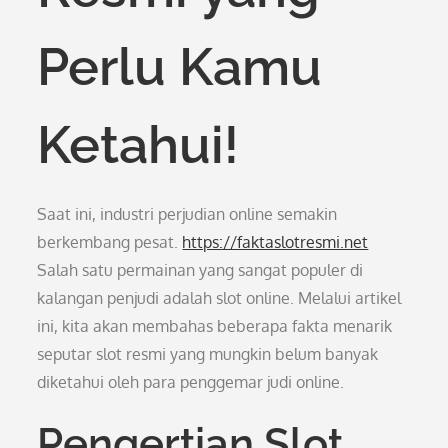
Perlu Kamu
Ketahui!
Saat ini, industri perjudian online semakin
berkembang pesat.
https://faktaslotresmi.net
Salah satu permainan yang sangat populer di
kalangan penjudi adalah slot online. Melalui artikel
ini, kita akan membahas beberapa fakta menarik
seputar slot resmi yang mungkin belum banyak
diketahui oleh para penggemar judi online.
Pengertian Slot