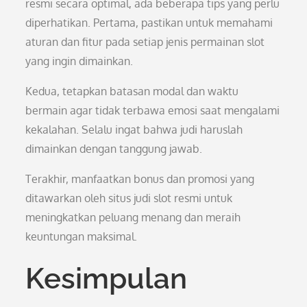
resmi secara optimal, ada beberapa tips yang perlu
diperhatikan. Pertama, pastikan untuk memahami
aturan dan fitur pada setiap jenis permainan slot
yang ingin dimainkan.
Kedua, tetapkan batasan modal dan waktu
bermain agar tidak terbawa emosi saat mengalami
kekalahan. Selalu ingat bahwa judi haruslah
dimainkan dengan tanggung jawab.
Terakhir, manfaatkan bonus dan promosi yang
ditawarkan oleh situs judi slot resmi untuk
meningkatkan peluang menang dan meraih
keuntungan maksimal.
Kesimpulan