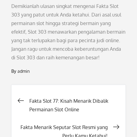
Demikianlah ulasan singkat mengenai Fakta Slot
303 yang patut untuk Anda ketahui. Dari asal usul
permainan slot hingga strategi bermain yang
efektif, Slot 303 menawarkan pengalaman bermain
yang tak terlupakan bagi para pecinta judi online.
Jangan ragu untuk mencoba keberuntungan Anda
di Slot 303 dan raih kemenangan besar!
By
admin
Post
Fakta Slot 77: Kisah Menarik Dibalik
Permainan Slot Online
navigation
Fakta Menarik Seputar Slot Resmi yang
Perlu Kamu Ketahui!