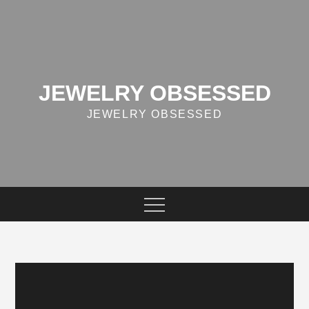
Skip
to
content
JEWELRY OBSESSED
JEWELRY OBSESSED