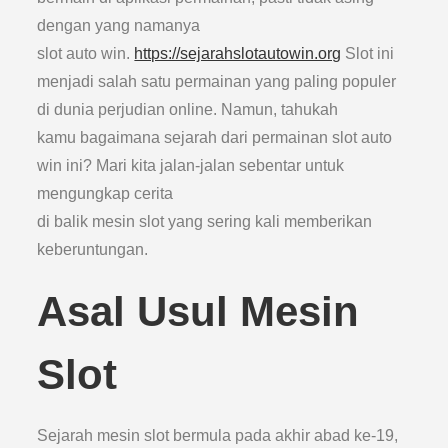
dengan yang namanya
slot auto win.
https://sejarahslotautowin.org
Slot ini
menjadi salah satu permainan yang paling populer
di dunia perjudian online. Namun, tahukah
kamu bagaimana sejarah dari permainan slot auto
win ini? Mari kita jalan-jalan sebentar untuk
mengungkap cerita
di balik mesin slot yang sering kali memberikan
keberuntungan.
Asal Usul Mesin
Slot
Sejarah mesin slot bermula pada akhir abad ke-19,