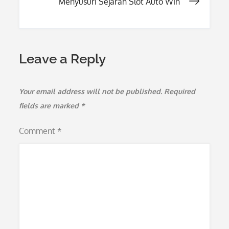
navigation
Menyusuri Sejarah Slot Auto Win
Leave a Reply
Your email address will not be published.
Required
fields are marked
*
Comment
*