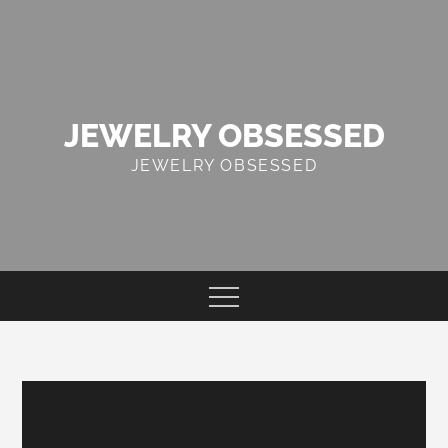
Skip
to
content
JEWELRY OBSESSED
JEWELRY OBSESSED