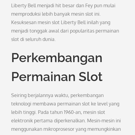
Liberty Bell menjadi hit besar dan Fey pun mulai
memproduksi lebih banyak mesin slot ini.
Kesuksesan mesin slot Liberty Bell inilah yang
menjadi tonggak awal dari popularitas permainan
slot di seluruh dunia.
Perkembangan
Permainan Slot
Seiring berjalannya waktu, perkembangan
teknologi membawa permainan slot ke level yang
lebih tinggi. Pada tahun 1960-an, mesin slot
elektronik pertama diperkenalkan. Mesin-mesin ini
menggunakan mikroprosesor yang memungkinkan