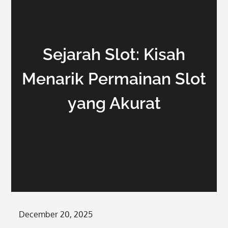
Sejarah Slot: Kisah
Menarik Permainan Slot
yang Akurat
Posted
December 20, 2025